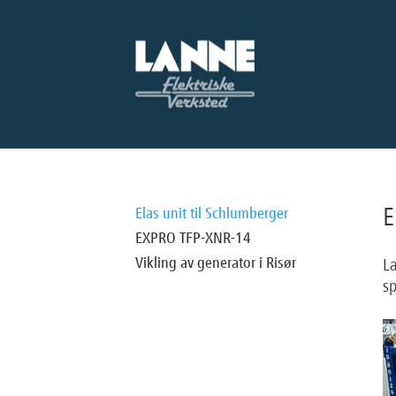
E
Elas unit til Schlumberger
EXPRO TFP-XNR-14
Vikling av generator i Risør
La
sp